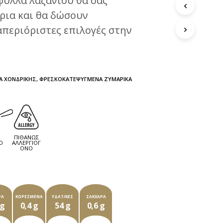
 φύλλα λαζανιού θα σας
ρια και θα δώσουν
περιόριστες επιλογές στην
Α ΧΟΝΔΡΙΚΉΣ
,
ΦΡΕΣΚΟΚΑΤΕΨΥΓΜΈΝΑ ΖΥΜΑΡΙΚΆ
ΠΙΘΑΝΏΣ
Ο
ΑΛΛΕΡΓΙΟΓ
ΌΝΟ
 ΣΥΣΚΕΥΑΣΊΑ ΤΩΝ ###ΓΡ ΠΕΡΙΈΧΕΙ
ΡΆ
ΚΟΡΕΣΜΈΝΑ
ΥΔΑΤ/ΚΕΣ
ΣΆΚΧΑΡΑ
 g
0,4 g
54 g
0,6 g