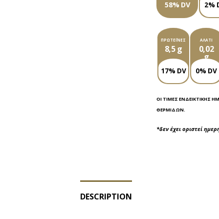
58% DV
2% 
ΠΡΩΤΕΪ́ΝΕΣ
ΑΛΆΤΙ
8,5 g
0,02
g
17% DV
0% DV
ΟΙ ΤΙΜΈΣ ΕΝΔΕΙΚΤΙΚΉΣ Η
ΘΕΡΜΊΔΩΝ.
*δεν έχει οριστεί ημε
DESCRIPTION