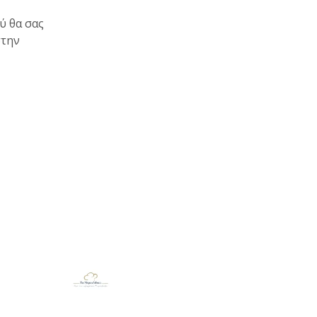
ύ θα σας
στην