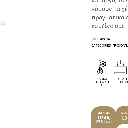
και αυγά, τα
λύσουν τα χέ
πραγματικά α
κουζίνα σας.
SKU:
200036
CATEGORIES:
ΠΡΟΪΌΝΤ
ΒΑΘΙΆΣ
ΘΈΛΕΙ
ΚΑΤΆΨΥΞΗ
ΒΡΆΣΙΜ
Σ
ΚΆΘΕ
ΕΝΈΡΓΕΙΑ
ΛΙΠΑ
1154 kj
1,3
273 kcal