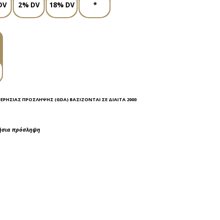
DV
2% DV
18% DV
*
ΜΕΡΉΣΙΑΣ ΠΡΌΣΛΗΨΗΣ (GDA) ΒΑΣΊΖΟΝΤΑΙ ΣΕ ΔΊΑΙΤΑ 2000
ρήσια πρόσληψη