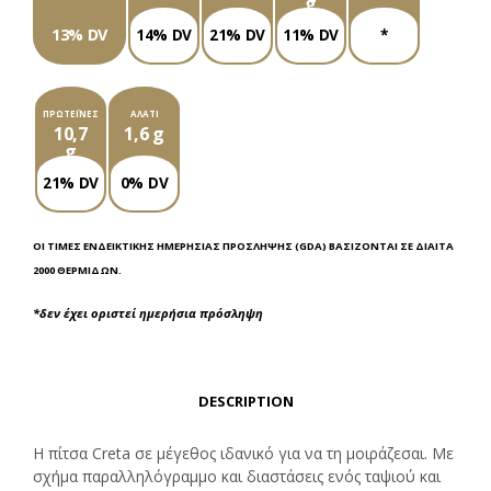
g
13% DV
14% DV
21% DV
11% DV
*
ΠΡΩΤΕΪ́ΝΕΣ
ΑΛΆΤΙ
10,7
1,6 g
g
21% DV
0% DV
ΟΙ ΤΙΜΈΣ ΕΝΔΕΙΚΤΙΚΉΣ ΗΜΕΡΉΣΙΑΣ ΠΡΌΣΛΗΨΗΣ (GDA) ΒΑΣΊΖΟΝΤΑΙ ΣΕ ΔΊΑΙΤΑ
2000 ΘΕΡΜΊΔΩΝ.
*δεν έχει οριστεί ημερήσια πρόσληψη
DESCRIPTION
Η πίτσα Creta σε μέγεθος ιδανικό για να τη μοιράζεσαι. Με
σχήμα παραλληλόγραμμο και διαστάσεις ενός ταψιού και