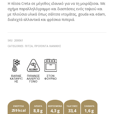
Η πίτσα Creta σε μέγεθος ιδανικό για να τη μοιράζεσαι. Με
σχήμα παραλληλόγραμμο και διαστάσεις ενός ταψιού και
με πλούσια υλικά όπως σάλτσα ντομάτας, gouda και edam,
διαλεχτά αλλαντικά και φρέσκια πιπεριά.
SKU:
200061
CATEGORIES:
ΠΊΤΣΑ
,
ΠΡΟΪΌΝΤΑ ΛΙΑΝΙΚΉΣ
NEXT
PROD
PREV
PROD
ΒΑΘΙΆΣ
ΠΙΘΑΝΏΣ
ΣΤΟΝ
ΚΑΤΆΨΥΞ
ΑΛΛΕΡΓΙΟ
ΦΟΎΡΝΟ
ΗΣ
ΓΌΝΟ
ΚΆΘΕ ΣΥΣΚΕΥΑΣΊΑ ΤΩΝ ###ΓΡ ΠΕΡΙΈΧΕΙ
ΕΝΈΡΓΕΙΑ
ΛΙΠΑΡΆ
ΚΟΡΕΣΜΈΝΑ
ΥΔΑΤ/ΚΕΣ
ΣΆΚΧΑΡΑ
259 kcal
8,8 g
4,3 g
33,4
1,6 g