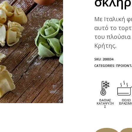
σκληρ
Με Ιταλική φ
αυτό το τορτ
του πλούσια 
Κρήτης.
SKU:
200034
CATEGORIES:
ΠΡΟΪΌΝΤ
ΒΑΘΙΆΣ
ΘΈΛΕΙ
ΚΑΤΆΨΥΞΗ
ΒΡΆΣΙΜ
Σ
ΚΆΘΕ