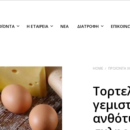
ΟΪΌΝΤΑ
Η ΕΤΑΙΡΕΊΑ
ΝΈΑ
ΔΙΑΤΡΟΦΉ
ΕΠΙΚΟΙΝ
HOME
ΠΡΟΪΌΝΤΑ Χ
/
Τορτε
γεμισ
ανθότ