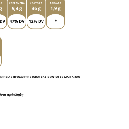
ΡΆ
ΚΟΡΕΣΜΈΝΑ
ΥΔΑΤ/ΚΕΣ
ΣΆΚΧΑΡΑ
g
9,4 g
36 g
1,9 g
 DV
47% DV
12% DV
*
ΜΕΡΉΣΙΑΣ ΠΡΌΣΛΗΨΗΣ (GDA) ΒΑΣΊΖΟΝΤΑΙ ΣΕ ΔΊΑΙΤΑ 2000
ρήσια πρόσληψη