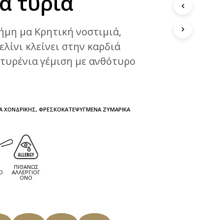
ά τυριά
ήμη μα Κρητική νοστιμιά,
ελίνι κλείνει στην καρδιά
τυρένια γέμιση με ανθότυρο
Α ΧΟΝΔΡΙΚΉΣ
,
ΦΡΕΣΚΟΚΑΤΕΨΥΓΜΈΝΑ ΖΥΜΑΡΙΚΆ
ΠΙΘΑΝΏΣ
Ο
ΑΛΛΕΡΓΙΟΓ
ΌΝΟ
 ΣΥΣΚΕΥΑΣΊΑ ΤΩΝ ###ΓΡ ΠΕΡΙΈΧΕΙ