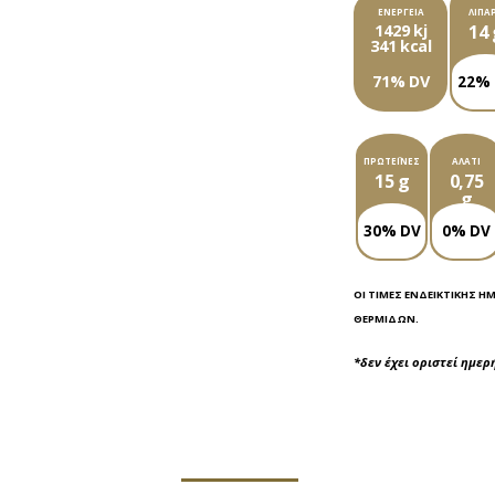
ΕΝΈΡΓΕΙΑ
ΛΙΠΑ
1429 kj
14 
341 kcal
71% DV
22%
ΠΡΩΤΕΪ́ΝΕΣ
ΑΛΆΤΙ
15 g
0,75
g
30% DV
0% DV
ΟΙ ΤΙΜΈΣ ΕΝΔΕΙΚΤΙΚΉΣ Η
ΘΕΡΜΊΔΩΝ.
*δεν έχει οριστεί ημε