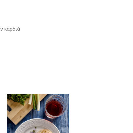
ην καρδιά