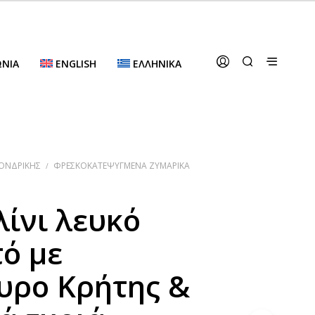
ΩΝΊΑ
ENGLISH
ΕΛΛΗΝΙΚΆ
ΟΝΔΡΙΚΉΣ
ΦΡΕΣΚΟΚΑΤΕΨΥΓΜΈΝΑ ΖΥΜΑΡΙΚΆ
/
λίνι λευκό
τό με
υρο Κρήτης &