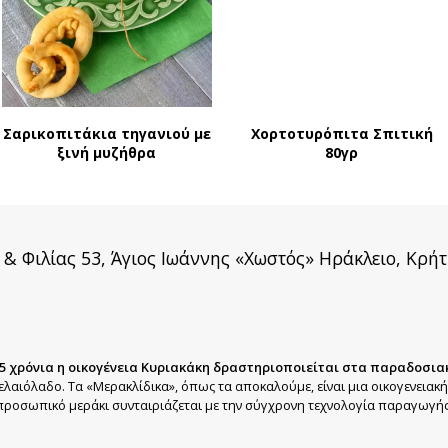
Σαρικοπιτάκια τηγανιού με
Χορτοτυρόπιτα Σπιτική
ξινή μυζήθρα
80γρ
 & Φιλίας 53, Άγιος Ιωάννης «Χωστός» Ηράκλειο, Κρήτ
5 χρόνια η οικογένεια Κυριακάκη δραστηριοποιείται στα παραδοσια
ελαιόλαδο. Τα «Μερακλίδικα», όπως τα αποκαλούμε, είναι μια οικογενειακ
προσωπικό μεράκι συνταιριάζεται με την σύγχρονη τεχνολογία παραγωγής