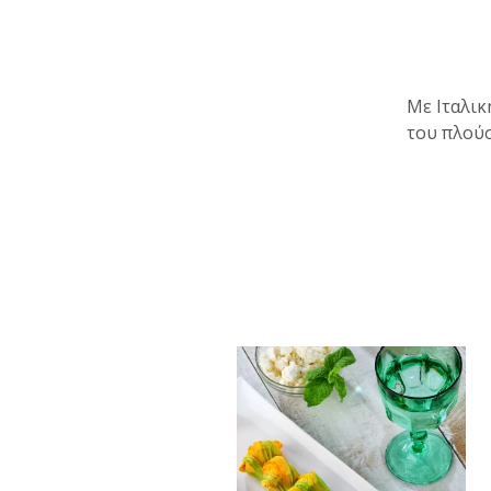
Με Ιταλικ
του πλούσ