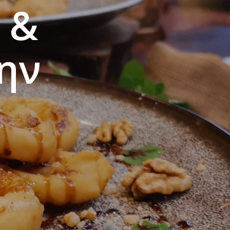
 &
την